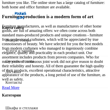
furniture you like. The online store has a large catalog of furniture:
both home and office furniture are available.
Furniture production is a modern form of art
Furniture manufacturers, as well as manufacturers of other home
Карта сайта
goods, are full of amazing offers: we often come across both
standard mass-produced products and unique creations - furniture
from professional craftsmen, which will be appreciated by true
Возврат товара
connoisseurs of beauty. We have selected for you the best models
from modern craftsmen who managed to ingeniously combine
Услуги и тарифы
elegance, quality and practicality in each product unit. Our
assortment includes products from proven companies. Who for
Способы оплаты
many years of continuous joint work did not give reason to doubt
their reliability and honesty. All of them guarantee the high quality
of their products, excellent operational characteristics, attractive
Доставка
appearance of the products, a long period of use of the furniture, as
well as safety.
Контакты
Read More
Категории
Шкафы и стеллажи