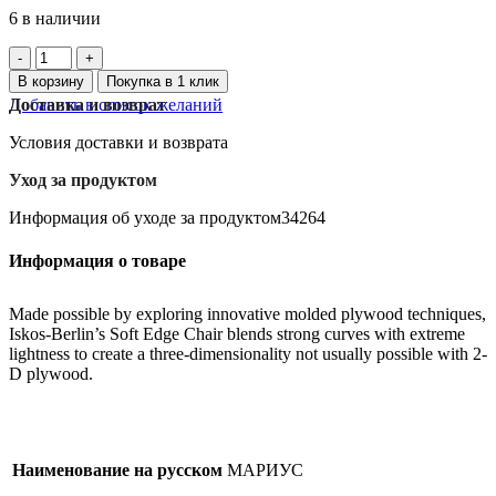
6 в наличии
Количество
товара
В корзину
Покупка в 1 клик
MARIUS
Добавить в список желаний
Доставка и возврат
табурет,
красно-
Условия доставки и возврата
коричневый,
45
Уход за продуктом
см
Информация об уходе за продуктом34264
Информация о товаре
Made possible by exploring innovative molded plywood techniques,
Iskos-Berlin’s Soft Edge Chair blends strong curves with extreme
lightness to create a three-dimensionality not usually possible with 2-
D plywood.
Наименование на русском
МАРИУС