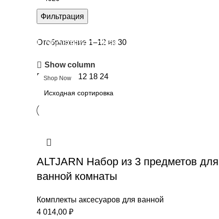
Фильтрация
Upholstered chair
Отображение 1–12 из 30
Show column
Discount 10%
Показать
9
12
18
24
Shop Now
ALTJARN Набор из 3 предметов для
ванной комнаты
Комплекты аксесуаров для ванной
4 014,00
₽