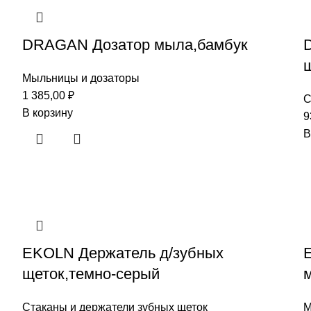
DRAGAN Дозатор мыла,бамбук
щ
Мыльницы и дозаторы
1 385,00
₽
С
В корзину
9
В
EKOLN Держатель д/зубных
щеток,темно-серый
Стаканы и держатели зубных щеток
М