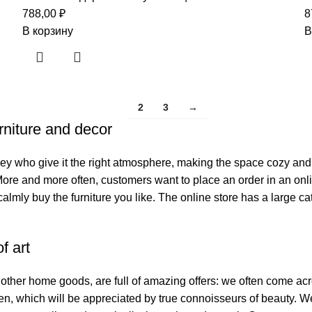
788,00
₽
8
В корзину
В
2
3
→
1
urniture and decor
s they who give it the right atmosphere, making the space cozy and
 More and more often, customers want to place an order in an onl
calmly buy the furniture you like. The online store has a large cat
f art
f other home goods, are full of amazing offers: we often come 
smen, which will be appreciated by true connoisseurs of beauty.