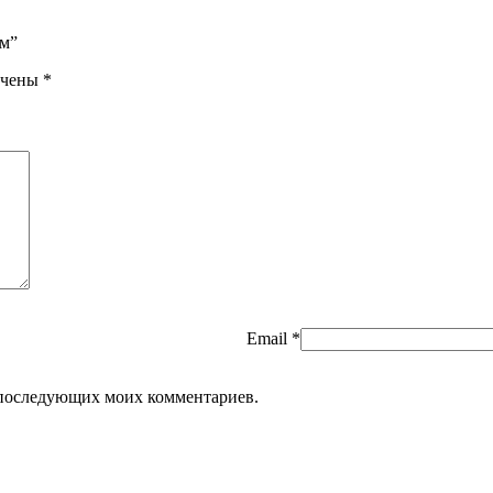
см”
ечены
*
Email
*
ля последующих моих комментариев.