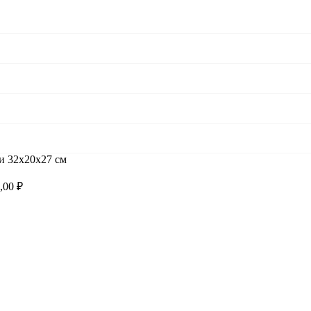
и 32х20х27 см
9,00
₽