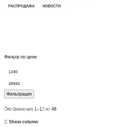
РАСПРОДАЖА
НОВОСТИ
Люстры и потолочные
светильники
Фильтр по цене
Минимальная
цена
Максимальная
цена
Фильтрация
Upholstered chair
Отображение 1–12 из 48
Show column
Discount 10%