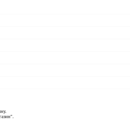
ну.
газин".