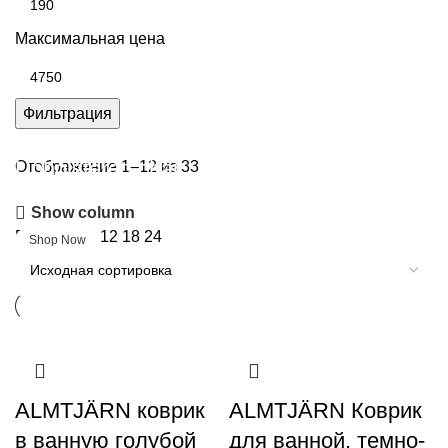
Максимальная цена
Фильтрация
Upholstered chair
Отображение 1–12 из 33
Show column
Discount 10%
Показать
9
12
18
24
Shop Now
ALMTJÄRN коврик
ALMTJÄRN Коврик
в ванную голубой
для ванной, темно-