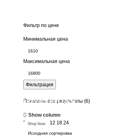
Мебель для ванной
Фильтр по цене
Минимальная цена
Максимальная цена
Фильтрация
Upholstered chair
Показаны все результаты (6)
Show column
Discount 10%
Показать
9
12
18
24
Shop Now