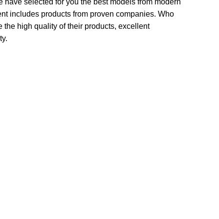
 We have selected for you the best models from modern
ment includes products from proven companies. Who
 the high quality of their products, excellent
ty.