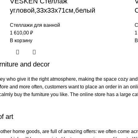
VESKEN Стеллаж
угловой,33x33x71см,белый
Стеллажи для ванной
С
1 610,00
₽
1
В корзину
В
urniture and decor
s they who give it the right atmosphere, making the space cozy and
 More and more often, customers want to place an order in an onl
calmly buy the furniture you like. The online store has a large cat
f art
f other home goods, are full of amazing offers: we often come 