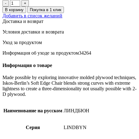
Количество
товара
В корзину
Покупка в 1 клик
LINDBYN
Добавить в список желаний
Зеркало
Доставка и возврат
круглое,
черное,
Условия доставки и возврата
50
см.
Уход за продуктом
Информация об уходе за продуктом34264
Информация о товаре
Made possible by exploring innovative molded plywood techniques,
Iskos-Berlin’s Soft Edge Chair blends strong curves with extreme
lightness to create a three-dimensionality not usually possible with 2-
D plywood.
Наименование на русском
ЛИНДБЮН
Серия
LINDBYN