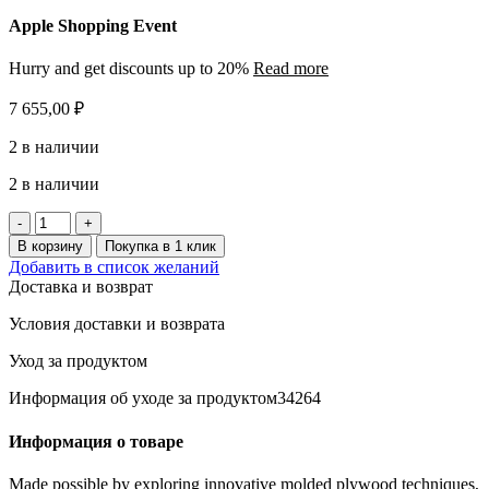
Apple Shopping Event
Hurry and get discounts up to 20%
Read more
7 655,00
₽
2 в наличии
2 в наличии
Количество
товара
В корзину
Покупка в 1 клик
VRIGSTAD
Добавить в список желаний
зеркало
Доставка и возврат
круглое
63
Условия доставки и возврата
см.
Уход за продуктом
Информация об уходе за продуктом34264
Информация о товаре
Made possible by exploring innovative molded plywood techniques,