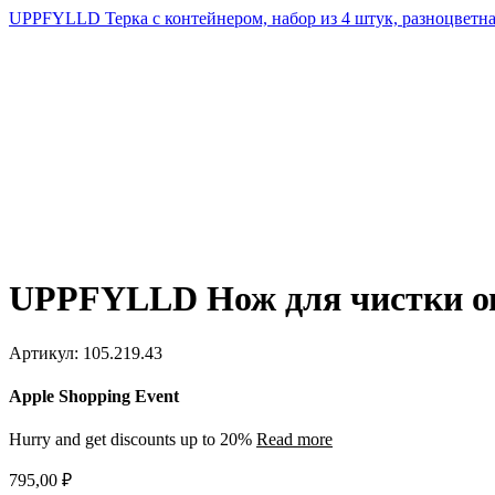
UPPFYLLD Терка с контейнером, набор из 4 штук, разноцветн
UPPFYLLD Нож для чистки ово
Артикул:
105.219.43
Apple Shopping Event
Hurry and get discounts up to 20%
Read more
795,00
₽