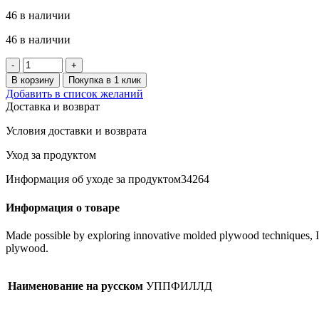
46 в наличии
46 в наличии
Количество
товара
В корзину
Покупка в 1 клик
UPPFYLLD
Добавить в список желаний
Нож
Доставка и возврат
для
чистки
Условия доставки и возврата
овощей,
набор
Уход за продуктом
из
3
Информация об уходе за продуктом34264
шт.,
разноцветный
Информация о товаре
Made possible by exploring innovative molded plywood techniques, Isk
plywood.
Наименование на русском
УППФИЛЛД