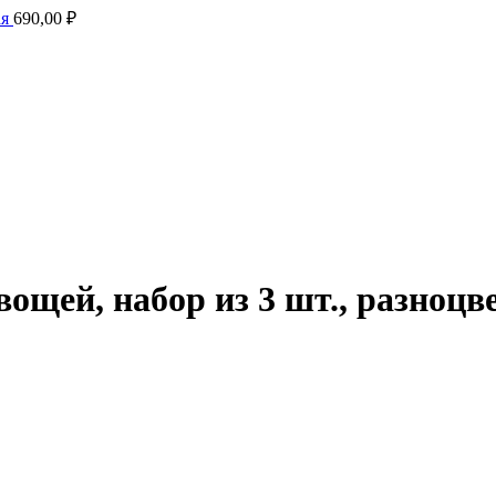
ая
690,00
₽
щей, набор из 3 шт., разноц