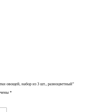
ки овощей, набор из 3 шт., разноцветный”
ечены
*