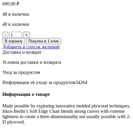
690,00
₽
48 в наличии
48 в наличии
Количество
товара
В корзину
Покупка в 1 клик
UPPFYLLD
Добавить в список желаний
Терка
Доставка и возврат
с
контейнером,
Условия доставки и возврата
набор
из
Уход за продуктом
4
штук,
Информация об уходе за продуктом34264
разноцветная
Информация о товаре
Made possible by exploring innovative molded plywood techniques,
Iskos-Berlin’s Soft Edge Chair blends strong curves with extreme
lightness to create a three-dimensionality not usually possible with 2-
D plywood.