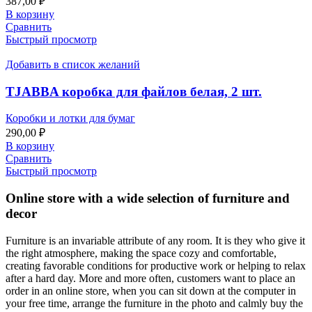
387,00
₽
В корзину
Сравнить
Быстрый просмотр
Добавить в список желаний
TJABBA коробка для файлов белая, 2 шт.
Коробки и лотки для бумаг
290,00
₽
В корзину
Сравнить
Быстрый просмотр
Online store with a wide selection of furniture and
decor
Furniture is an invariable attribute of any room. It is they who give it
the right atmosphere, making the space cozy and comfortable,
creating favorable conditions for productive work or helping to relax
after a hard day. More and more often, customers want to place an
order in an online store, when you can sit down at the computer in
your free time, arrange the furniture in the photo and calmly buy the