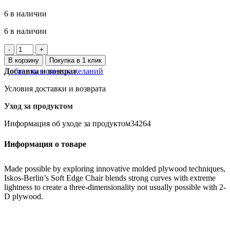
6 в наличии
6 в наличии
Количество
товара
В корзину
Покупка в 1 клик
TJABBA
Добавить в список желаний
Доставка и возврат
коробка
для
Условия доставки и возврата
файлов
белая,
Уход за продуктом
2
шт.
Информация об уходе за продуктом34264
Информация о товаре
Made possible by exploring innovative molded plywood techniques,
Iskos-Berlin’s Soft Edge Chair blends strong curves with extreme
lightness to create a three-dimensionality not usually possible with 2-
D plywood.