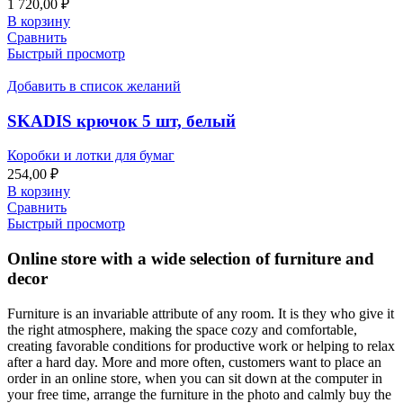
1 720,00
₽
В корзину
Сравнить
Быстрый просмотр
Добавить в список желаний
SKADIS крючок 5 шт, белый
Коробки и лотки для бумаг
254,00
₽
В корзину
Сравнить
Быстрый просмотр
Online store with a wide selection of furniture and
decor
Furniture is an invariable attribute of any room. It is they who give it
the right atmosphere, making the space cozy and comfortable,
creating favorable conditions for productive work or helping to relax
after a hard day. More and more often, customers want to place an
order in an online store, when you can sit down at the computer in
your free time, arrange the furniture in the photo and calmly buy the