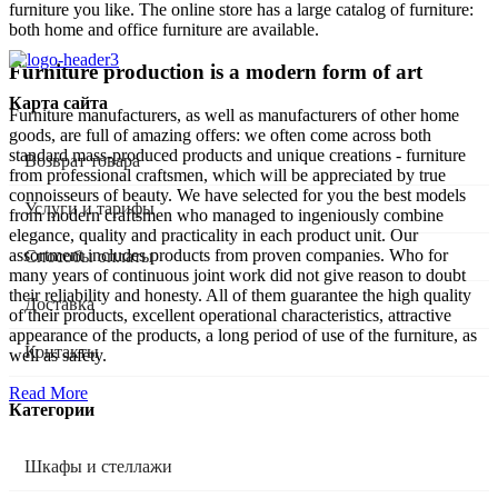
furniture you like. The online store has a large catalog of furniture:
both home and office furniture are available.
Furniture production is a modern form of art
Карта сайта
Furniture manufacturers, as well as manufacturers of other home
goods, are full of amazing offers: we often come across both
standard mass-produced products and unique creations - furniture
Возврат товара
from professional craftsmen, which will be appreciated by true
connoisseurs of beauty. We have selected for you the best models
Услуги и тарифы
from modern craftsmen who managed to ingeniously combine
elegance, quality and practicality in each product unit. Our
assortment includes products from proven companies. Who for
Способы оплаты
many years of continuous joint work did not give reason to doubt
their reliability and honesty. All of them guarantee the high quality
Доставка
of their products, excellent operational characteristics, attractive
appearance of the products, a long period of use of the furniture, as
Контакты
well as safety.
Read More
Категории
Шкафы и стеллажи