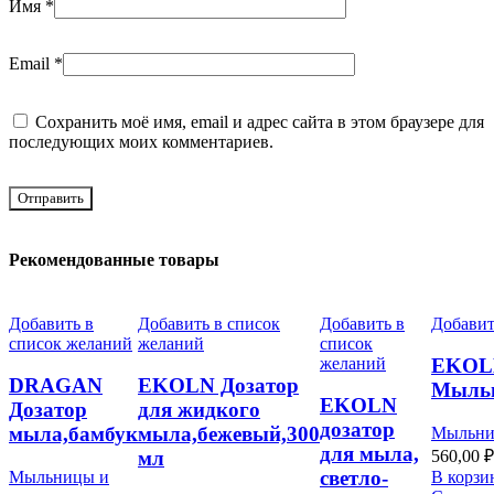
Имя
*
Email
*
Сохранить моё имя, email и адрес сайта в этом браузере для
последующих моих комментариев.
Рекомендованные товары
Добавить в
Добавить в список
Добавить в
Добавит
список желаний
желаний
список
желаний
EKOL
DRAGAN
EKOLN Дозатор
Мыльн
EKOLN
Дозатор
для жидкого
дозатор
мыла,бамбук
мыла,бежевый,300
Мыльни
для мыла,
560,00
₽
мл
светло-
Мыльницы и
В корзи