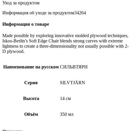
(уп
Уход за продуктом
12)
Информация об уходе за продуктом34264
Информация о товаре
Made possible by exploring innovative molded plywood techniques,
Iskos-Berlin’s Soft Edge Chair blends strong curves with extreme
lightness to create a three-dimensionality not usually possible with 2-
D plywood.
Наименование на русском
СИЛЬВТЯРН
Серия
SILVTJÄRN
Высота
14 см
Объём
350 мл