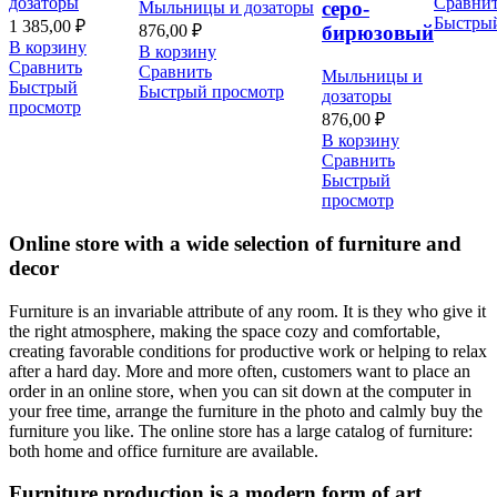
дозаторы
Сравни
серо-
Мыльницы и дозаторы
Быстры
1 385,00
₽
876,00
₽
бирюзовый
В корзину
В корзину
Сравнить
Сравнить
Мыльницы и
Быстрый
Быстрый просмотр
дозаторы
просмотр
876,00
₽
В корзину
Сравнить
Быстрый
просмотр
Online store with a wide selection of furniture and
decor
Furniture is an invariable attribute of any room. It is they who give it
the right atmosphere, making the space cozy and comfortable,
creating favorable conditions for productive work or helping to relax
after a hard day. More and more often, customers want to place an
order in an online store, when you can sit down at the computer in
your free time, arrange the furniture in the photo and calmly buy the
furniture you like. The online store has a large catalog of furniture:
both home and office furniture are available.
Furniture production is a modern form of art