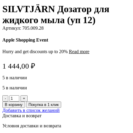
SILVTJÄRN Дозатор для
жидкого мыла (уп 12)
Артикул:
705.009.28
Apple Shopping Event
Hurry and get discounts up to 20%
Read more
1 444,00
₽
5 в наличии
5 в наличии
Количество
товара
В корзину
Покупка в 1 клик
SILVTJÄRN
Добавить в список желаний
Дозатор
Доставка и возврат
для
жидкого
Условия доставки и возврата
мыла