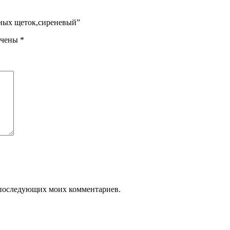
бных щеток,сиреневый”
ечены
*
ля последующих моих комментариев.