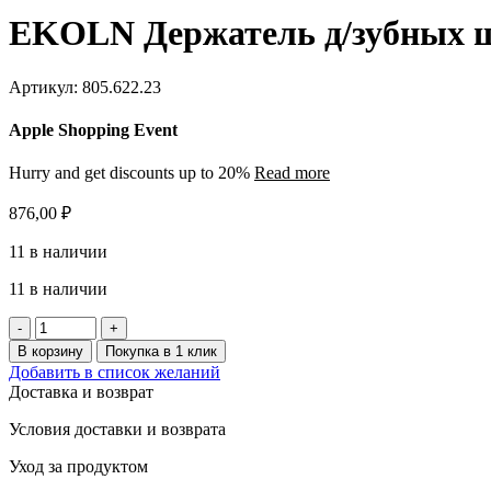
EKOLN Держатель д/зубных 
Артикул:
805.622.23
Apple Shopping Event
Hurry and get discounts up to 20%
Read more
876,00
₽
11 в наличии
11 в наличии
Количество
товара
В корзину
Покупка в 1 клик
EKOLN
Добавить в список желаний
Держатель
Доставка и возврат
д/
зубных
Условия доставки и возврата
щеток,сиреневый
Уход за продуктом