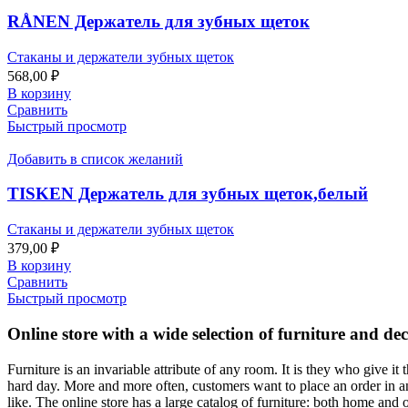
RÅNEN Держатель для зубных щеток
Стаканы и держатели зубных щеток
568,00
₽
В корзину
Сравнить
Быстрый просмотр
Добавить в список желаний
TISKEN Держатель для зубных щеток,белый
Стаканы и держатели зубных щеток
379,00
₽
В корзину
Сравнить
Быстрый просмотр
Online store with a wide selection of furniture and de
Furniture is an invariable attribute of any room. It is they who give i
hard day. More and more often, customers want to place an order in an
like. The online store has a large catalog of furniture: both home and o