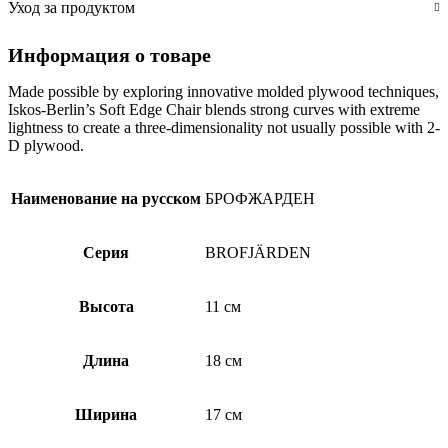
аксессуаров
Уход за продуктом
для
ванной
Информация о товаре
комнаты,
3
предмета,
Made possible by exploring innovative molded plywood techniques,
серый
Iskos-Berlin’s Soft Edge Chair blends strong curves with extreme
lightness to create a three-dimensionality not usually possible with 2-
D plywood.
Наименование на русском
БРОФЖАРДЕН
Серия
BROFJÄRDEN
Высота
11 см
Длина
18 см
Ширина
17 см