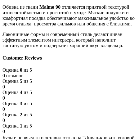
Обивка из ткани
Malmo 90
отличается приятной текстурой,
износостойкостью и простотой в уходе. Мягкие подушки и
комфортная посадка обеспечивают максимальное удобство во
время отдыха, просмотра фильмов или общения с близкими.
Лаконичные формы и современный стиль делают диван
эффектным элементом интерьера, который наполнит
гостиную уютом и подчеркнет хороший вкус владельца.
Customer Reviews
Оценка
0
из 5
0 отзывов
Оценка
5
из 5
0
Оценка
4
из 5
0
Оценка
3
из 5
0
Оценка
2
из 5
0
Оценка
1
из 5
0
Будьте первым, кто оставил отзыв на “Диван-кровать угловой