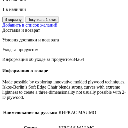
1 в наличии
Количество
В корзину
Покупка в 1 клик
товара
Добавить в список желаний
Диван-
Доставка и возврат
кровать
угловой
Условия доставки и возврата
Киркас
Malmo
Уход за продуктом
90
Информация об уходе за продуктом34264
(grey)
Информация о товаре
Made possible by exploring innovative molded plywood techniques,
Iskos-Berlin’s Soft Edge Chair blends strong curves with extreme
lightness to create a three-dimensionality not usually possible with 2-
D plywood.
Наименование на русском
КИРКАС МАЛМО
Серия
KIRCAS MALMO