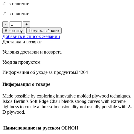
21 в наличии
21 в наличии
Количество
товара
В корзину
Покупка в 1 клик
ABYAN
Добавить в список желаний
мочалка
Доставка и возврат
для
тела,
Условия доставки и возврата
набор
из
Уход за продуктом
3
шт.,
Информация об уходе за продуктом34264
оранжевый/
зеленый/
Информация о товаре
белый
Made possible by exploring innovative molded plywood techniques,
Iskos-Berlin’s Soft Edge Chair blends strong curves with extreme
lightness to create a three-dimensionality not usually possible with 2-
D plywood.
Наименование на русском
ОБИОН