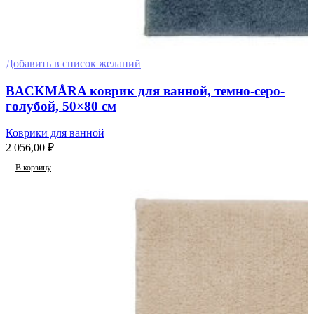
Добавить в список желаний
BACKMÅRA коврик для ванной, темно-серо-
голубой, 50×80 см
Коврики для ванной
2 056,00
₽
В корзину