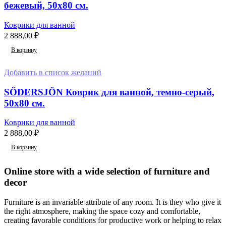
бежевый, 50х80 см.
Коврики для ванной
2 888,00
₽
В корзину
Добавить в список желаний
SÖDERSJÖN Коврик для ванной, темно-серый,
50х80 см.
Коврики для ванной
2 888,00
₽
В корзину
Online store with a wide selection of furniture and
decor
Furniture is an invariable attribute of any room. It is they who give it
the right atmosphere, making the space cozy and comfortable,
creating favorable conditions for productive work or helping to relax