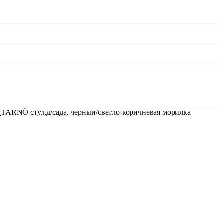
я
TARNÖ стул,д/сада, черный/светло-коричневая морилка