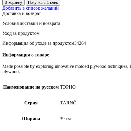
товара
В корзину
Покупка в 1 клик
TARNÖ
Добавить в список желаний
стул,д/
Доставка и возврат
сада,
черный/
Условия доставки и возврата
светло-
коричневая
Уход за продуктом
морилка
Информация об уходе за продуктом34264
Информация о товаре
Made possible by exploring innovative molded plywood techniques, Isk
plywood.
Наименование на русском
ТЭРНО
Серия
TÄRNÖ
Ширина
39 см