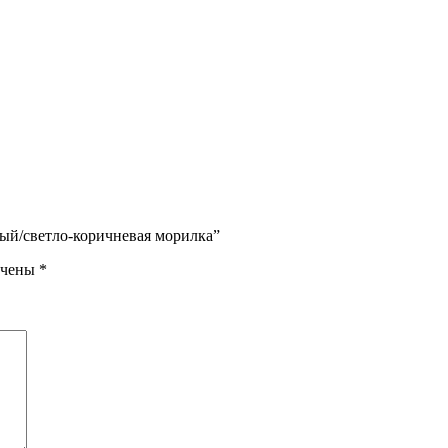
ный/светло-коричневая морилка”
ечены
*