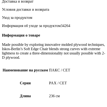
Доставка и возврат
CET
Дверь
Условия доставки и возврата
для
шкафа
Уход за продуктом
ШхВ
25х236см,
Информация об уходе за продуктом34264
ЛДСП,
Белый
Информация о товаре
Made possible by exploring innovative molded plywood techniques,
Iskos-Berlin’s Soft Edge Chair blends strong curves with extreme
lightness to create a three-dimensionality not usually possible with 2-
D plywood.
Наименование на русском
ПАКС / СЕТ
Серия
PAX / CET
Длина
236 см