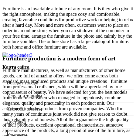
Furniture is an invariable attribute of any room. It is they who give it
the right atmosphere, making the space cozy and comfortable,
creating favorable conditions for productive work or helping to relax
after a hard day. More and more often, customers want to place an
order in an online store, when you can sit down at the computer in
your free time, arrange the furniture in the photo and calmly buy the
furniture you like. The online store has a large catalog of furniture:
both home and office furniture are available.
Furniture production is a modern form of art
Карта сайта
Furniture manufacturers, as well as manufacturers of other home
goods, are full of amazing offers: we often come across both
standard mass-produced products and unique creations - furniture
Возврат товара
from professional craftsmen, which will be appreciated by true
connoisseurs of beauty. We have selected for you the best models
Услуги и тарифы
from modern craftsmen who managed to ingeniously combine
elegance, quality and practicality in each product unit. Our
assortment includes products from proven companies. Who for
Способы оплаты
many years of continuous joint work did not give reason to doubt
their reliability and honesty. All of them guarantee the high quality
Доставка
of their products, excellent operational characteristics, attractive
appearance of the products, a long period of use of the furniture, as
Контакты
well as safety.