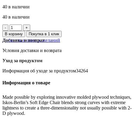
40 в наличии
40 в наличии
Количество
товара
В корзину
Покупка в 1 клик
OFTAST
Добавить в список желаний
Доставка и возврат
тарелка
боковая,
Условия доставки и возврата
светло-
зеленая,
Уход за продуктом
19
см
Информация об уходе за продуктом34264
Информация о товаре
Made possible by exploring innovative molded plywood techniques,
Iskos-Berlin’s Soft Edge Chair blends strong curves with extreme
lightness to create a three-dimensionality not usually possible with 2-
D plywood.