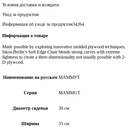
д/
Условия доставки и возврата
дома/
улицы/
Уход за продуктом
оранжевый
Информация об уходе за продуктом34264
Информация о товаре
Made possible by exploring innovative molded plywood techniques,
Iskos-Berlin’s Soft Edge Chair blends strong curves with extreme
lightness to create a three-dimensionality not usually possible with 2-
D plywood.
Наименование на русском
МАММУТ
Серия
MAMMUT
Диаметр сиденья
30 см
Ширина
35 см