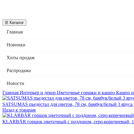
☰ Каталог
Главная
Новинки
Хиты продаж
Распродажа
Новости
Главная
Интерьер и декор
Цветочные горшки и кашпо
Кашпо и
SATSUMAS пьедестал для цветов, 78 см, бамбук/белый 3 яруса
Назад к товарам
KLARBÄR горшок цветочный с поддоном, серо-коричневый, 