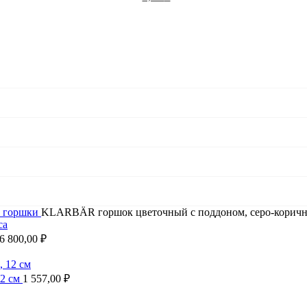
 горшки
KLARBÄR горшок цветочный с поддоном, серо-коричн
6 800,00
₽
12 см
1 557,00
₽