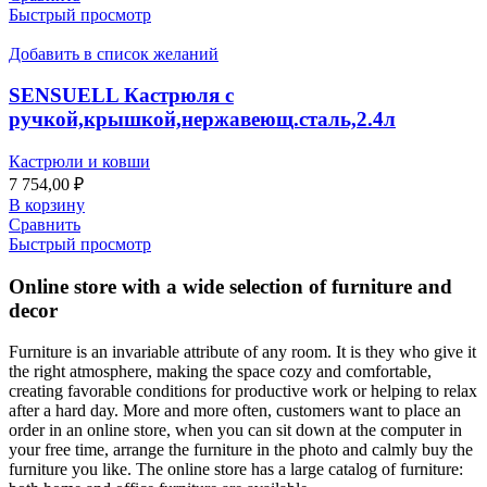
Быстрый просмотр
Добавить в список желаний
SENSUELL Кастрюля с
ручкой,крышкой,нержавеющ.сталь,2.4л
Кастрюли и ковши
7 754,00
₽
В корзину
Сравнить
Быстрый просмотр
Online store with a wide selection of furniture and
decor
Furniture is an invariable attribute of any room. It is they who give it
the right atmosphere, making the space cozy and comfortable,
creating favorable conditions for productive work or helping to relax
after a hard day. More and more often, customers want to place an
order in an online store, when you can sit down at the computer in
your free time, arrange the furniture in the photo and calmly buy the
furniture you like. The online store has a large catalog of furniture: