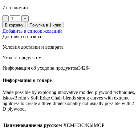
7 в наличии
Количество
товара
В корзину
Покупка в 1 клик
HEMNES/
Добавить в список желаний
КЫМӦР
Доставка и возврат
Комод
2
Условия доставки и возврата
ящика
54х66х38
Уход за продуктом
Белый
Информация об уходе за продуктом34264
Информация о товаре
Made possible by exploring innovative molded plywood techniques,
Iskos-Berlin’s Soft Edge Chair blends strong curves with extreme
lightness to create a three-dimensionality not usually possible with 2-
D plywood.
Наименование на русском
ХЕМНЭС/КЫМӦР