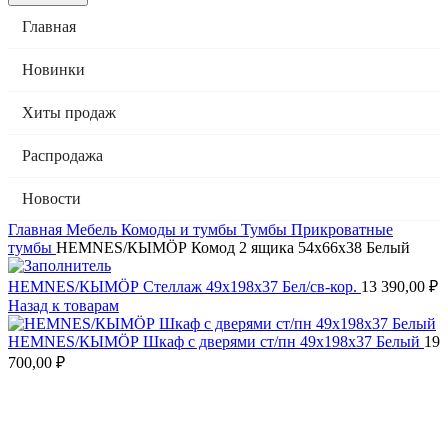
Главная
Новинки
Хиты продаж
Распродажа
Новости
Главная
Мебель
Комоды и тумбы
Тумбы
Прикроватные
тумбы
HEMNES/КЫМӦР Комод 2 ящика 54х66х38 Белый
HEMNES/КЫМӦР Стеллаж 49х198х37 Бел/св-кор.
13 390,00
₽
Назад к товарам
HEMNES/КЫМӦР Шкаф с дверями ст/пн 49х198х37 Белый
19
700,00
₽