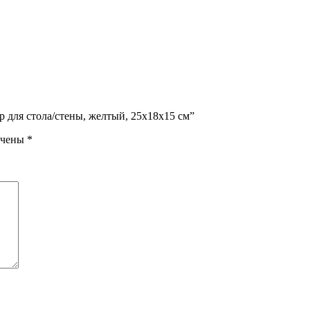
 для стола/стены, желтый, 25x18x15 см”
ечены
*