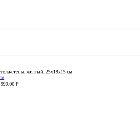
ола/стены, желтый, 25x18x15 см
м
599,00
₽