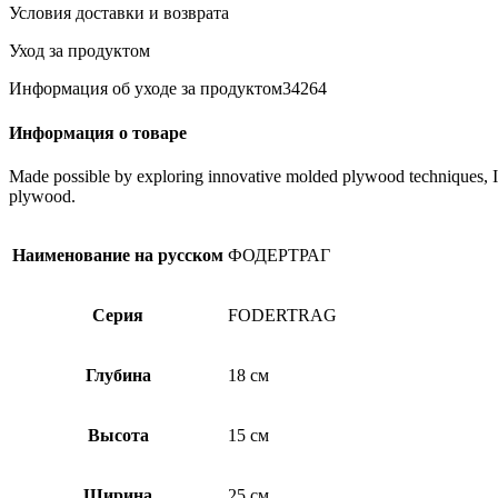
стола/
Условия доставки и возврата
стены,
желтый,
Уход за продуктом
25x18x15
см
Информация об уходе за продуктом34264
Информация о товаре
Made possible by exploring innovative molded plywood techniques, Isk
plywood.
Наименование на русском
ФОДЕРТРАГ
Серия
FODERTRAG
Глубина
18 см
Высота
15 см
Ширина
25 см