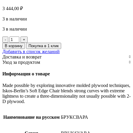
3 444,00
₽
3 в наличии
3 в наличии
Количество
товара
В корзину
Покупка в 1 клик
BRUKSVARA
Добавить в список желаний
Одеяло
Доставка и возврат
стеганное
Уход за продуктом
,
светло-
Информация о товаре
голубое
150х200см
Made possible by exploring innovative molded plywood techniques,
Iskos-Berlin’s Soft Edge Chair blends strong curves with extreme
lightness to create a three-dimensionality not usually possible with 2-
D plywood.
Наименование на русском
БРУКСВАРА