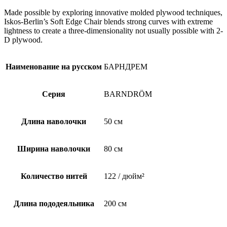
см
Made possible by exploring innovative molded plywood techniques,
Iskos-Berlin’s Soft Edge Chair blends strong curves with extreme
lightness to create a three-dimensionality not usually possible with 2-
D plywood.
Наименование на русском
БАРНДРЕМ
Серия
BARNDRÖM
Длина наволочки
50 см
Ширина наволочки
80 см
Количество нитей
122 / дюйм²
Длина пододеяльника
200 см