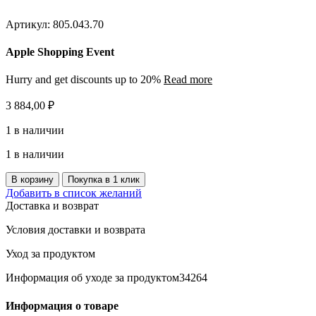
Артикул:
805.043.70
Apple Shopping Event
Hurry and get discounts up to 20%
Read more
3 884,00
₽
1 в наличии
1 в наличии
Количество
В корзину
Покупка в 1 клик
товара
Добавить в список желаний
BARNDROM
Доставка и возврат
Пододеяльник
и
Условия доставки и возврата
наволочка,
узор
Уход за продуктом
сердце
Информация об уходе за продуктом34264
белый/
розовый,
150х200/50х80
Информация о товаре