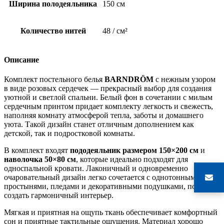
Ширина полодеяльника
150 см
Количество нитей
48 / см²
Описание
Комплект постельного белья
BARNDRÖM
с нежным узором
в виде розовых сердечек — прекрасный выбор для создания
уютной и светлой спальни. Белый фон в сочетании с милым
сердечным принтом придает комплекту легкость и свежесть,
наполняя комнату атмосферой тепла, заботы и домашнего
уюта. Такой дизайн станет отличным дополнением как
детской, так и подростковой комнаты.
В комплект входят
пододеяльник размером 150×200 см
и
наволочка 50×80 см
, которые идеально подходят для
односпальной кровати. Лаконичный и одновременно
очаровательный дизайн легко сочетается с однотонными
простынями, пледами и декоративными подушками, помогая
создать гармоничный интерьер.
Мягкая и приятная на ощупь ткань обеспечивает комфортный
сон и приятные тактильные ощущения. Материал хорошо