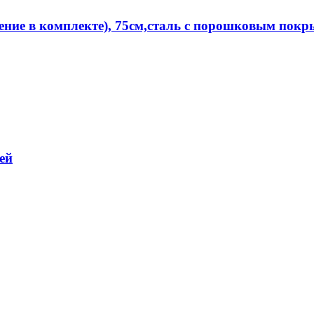
е в комплекте), 75см,сталь с порошковым покр
ей