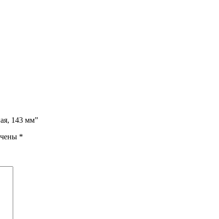
ая, 143 мм”
ечены
*