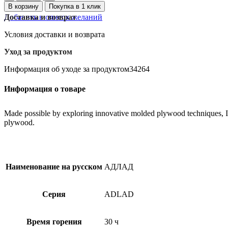
товара
В корзину
Покупка в 1 клик
ADLAD
Добавить в список желаний
Доставка и возврат
свечи
3
Условия доставки и возврата
шт
Уход за продуктом
Информация об уходе за продуктом34264
Информация о товаре
Made possible by exploring innovative molded plywood techniques, Isk
plywood.
Наименование на русском
АДЛАД
Серия
ADLAD
Время горения
30 ч