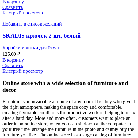
В корзину
Сравнить
Быстрый просмотр
Добавить в список желаний
SKADIS крючок 2 шт, белый
Коробки и лотки для бумаг
125,00
₽
В корзину
Сравнить
Быстрый просмотр
Online store with a wide selection of furniture and
decor
Furniture is an invariable attribute of any room. It is they who give it
the right atmosphere, making the space cozy and comfortable,
creating favorable conditions for productive work or helping to relax
after a hard day. More and more often, customers want to place an
order in an online store, when you can sit down at the computer in
your free time, arrange the furniture in the photo and calmly buy the
furniture you like. The online store has a large catalog of furniture: