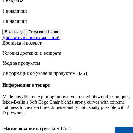
1 656,00
₽
1 в наличии
1 в наличии
Количество
В корзину
Покупка в 1 клик
товара
Добавить в список желаний
Столешница
Доставка и возврат
110х48х1,8
Условия доставки и возврата
Уход за продуктом
Информация об уходе за продуктом34264
Информация о товаре
Made possible by exploring innovative molded plywood techniques,
Iskos-Berlin’s Soft Edge Chair blends strong curves with extreme
lightness to create a three-dimensionality not usually possible with 2-
D plywood.
Наименование на русском
РАСТ