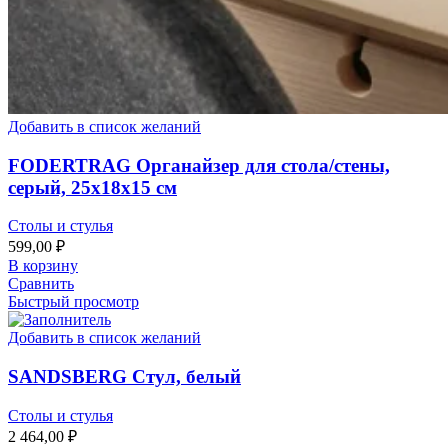
Добавить в список желаний
FODERTRAG Органайзер для стола/стены,
серый, 25x18x15 см
Столы и стулья
599,00
₽
В корзину
Сравнить
Быстрый просмотр
Добавить в список желаний
SANDSBERG Стул, белый
Столы и стулья
2 464,00
₽