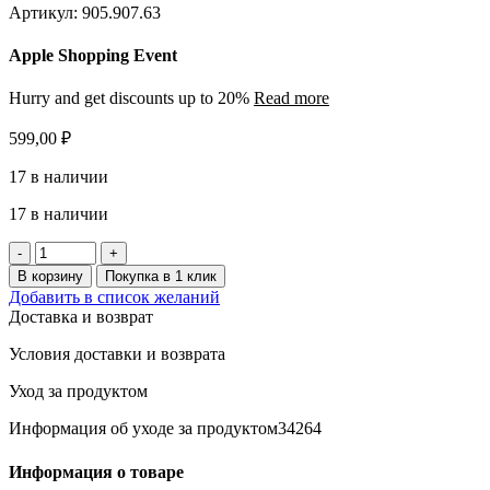
Артикул:
905.907.63
Apple Shopping Event
Hurry and get discounts up to 20%
Read more
599,00
₽
17 в наличии
17 в наличии
Количество
товара
В корзину
Покупка в 1 клик
FODERTRAG
Добавить в список желаний
Органайзер
Доставка и возврат
для
стола/
Условия доставки и возврата
стены,
серо-
Уход за продуктом
голубой,
25x18x15
Информация об уходе за продуктом34264
см
Информация о товаре