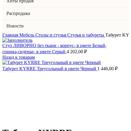
Хиты продаж
Распродажа
Новости
Главная
Мебель
Столы и стулья
Стулья и табуреты
Табурет KYR
Стул ЛИВОРНО без ткани - корпус- в цвете Белый,
спинка,сиденье- в цвете Серый
4 202,00
₽
Назад к товарам
Табурет KYRRE Треугольный в цвете Черный
1 446,00
₽