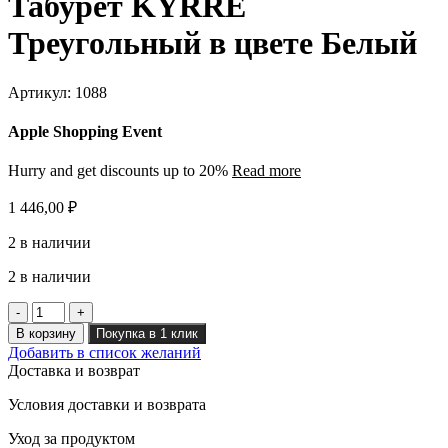
Табурет KYRRE
Треугольный в цвете Белый
Артикул:
1088
Apple Shopping Event
Hurry and get discounts up to 20%
Read more
1 446,00
₽
2 в наличии
2 в наличии
Количество
товара
В корзину
Покупка в 1 клик
Табурет
Добавить в список желаний
KYRRE
Доставка и возврат
Треугольный
в
Условия доставки и возврата
цвете
Белый
Уход за продуктом