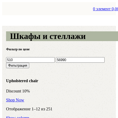
0
элемент
0,0
Шкафы и стеллажи
Фильтр по цене
Минимальная
Максимальная
цена
цена
Фильтрация
Upholstered chair
Discount 10%
Shop Now
Отображение 1–12 из 251
Show column