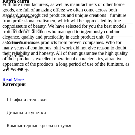
Карта сайта
Furniture manufacturers, as well as manufacturers of other home
goods, are full of amazing offers: we often come across both
standard mass-produced products and unique creations - furniture
Возврат товара
from professional craftsmen, which will be appreciated by true
connoisseurs of beauty. We have selected for you the best models
Услуги и тарифы
from modern craftsmen who managed to ingeniously combine
elegance, quality and practicality in each product unit. Our
assortment includes products from proven companies. Who for
Способы оплаты
many years of continuous joint work did not give reason to doubt
their reliability and honesty. All of them guarantee the high quality
Доставка
of their products, excellent operational characteristics, attractive
appearance of the products, a long period of use of the furniture, as
Контакты
well as safety.
Read More
Категории
Шкафы и стеллажи
Диваны и кушетки
Компьютерные кресла и стулья