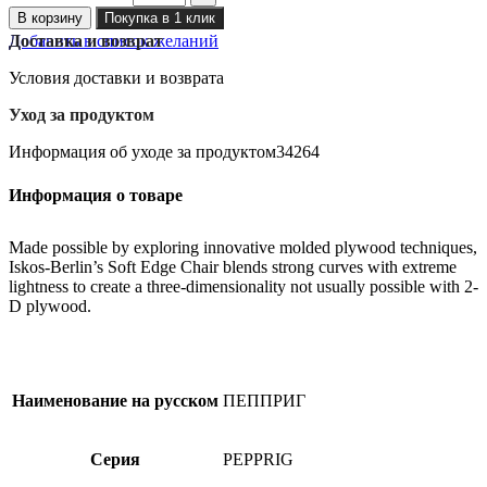
В корзину
Покупка в 1 клик
Добавить в список желаний
Доставка и возврат
Условия доставки и возврата
Уход за продуктом
Информация об уходе за продуктом34264
Информация о товаре
Made possible by exploring innovative molded plywood techniques,
Iskos-Berlin’s Soft Edge Chair blends strong curves with extreme
lightness to create a three-dimensionality not usually possible with 2-
D plywood.
Наименование на русском
ПЕППРИГ
Серия
PEPPRIG