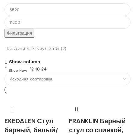
Минимальная
цена
Максимальная
цена
Фильтрация
Upholstered chair
Показаны все результаты (2)
Show column
Discount 10%
Показать
9
12
18
24
Shop Now
EKEDALEN Стул
FRANKLIN Барный
барный, белый/
стул со спинкой,