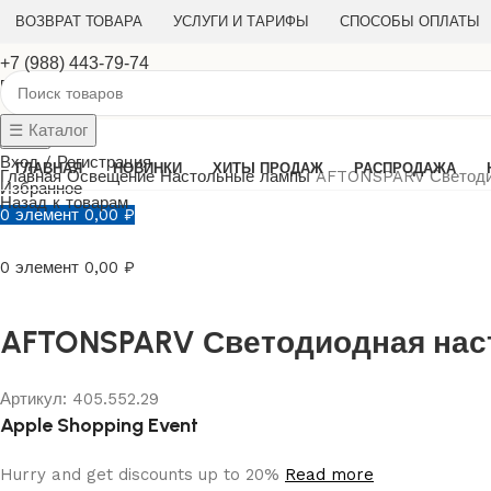
ВОЗВРАТ ТОВАРА
УСЛУГИ И ТАРИФЫ
СПОСОБЫ ОПЛАТЫ
+7 (988) 443-79-74
Ежедневно с 10:00 до 21:00
☰ Каталог
Поиск
Вход / Регистрация
ГЛАВНАЯ
НОВИНКИ
ХИТЫ ПРОДАЖ
РАСПРОДАЖА
Главная
Освещение
Настольные лампы
AFTONSPARV Светодио
Избранное
Назад к товарам
0
элемент
0,00
₽
0
элемент
0,00
₽
AFTONSPARV Светодиодная наст
Артикул:
405.552.29
Apple Shopping Event
Hurry and get discounts up to 20%
Read more