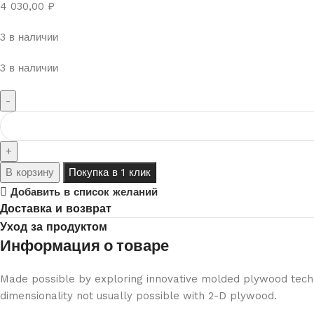
4 030,00
₽
3 в наличии
3 в наличии
Количество
товара
AFTONSPARV
Светодиодная
В корзину
Покупка в 1 клик
настольная
Добавить в список желаний
лампа,
Доставка и возврат
ракета/
Уход за продуктом
многоцветная
Информация о товаре
Made possible by exploring innovative molded plywood techni
dimensionality not usually possible with 2-D plywood.