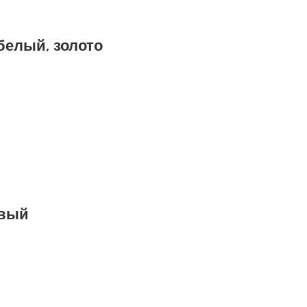
белый, золото
евый