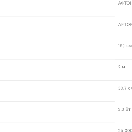
АФТО
AFTO
15,1 см
2 м
30,7 с
2,3 Вт
25 000