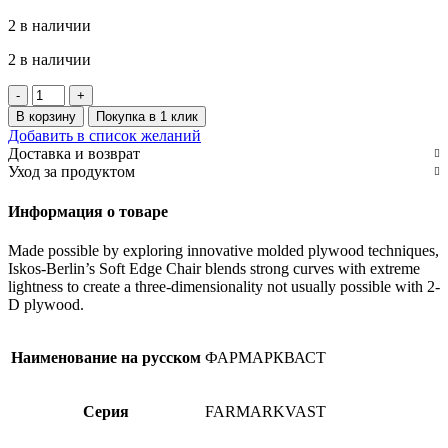
2 в наличии
2 в наличии
Количество
товара
В корзину
Покупка в 1 клик
FARMARKVAST
Добавить в список желаний
Контейнер
Доставка и возврат
для
Уход за продуктом
влажных
отходов
Информация о товаре
с
крышкой,зеленый,4л
Made possible by exploring innovative molded plywood techniques,
Iskos-Berlin’s Soft Edge Chair blends strong curves with extreme
lightness to create a three-dimensionality not usually possible with 2-
D plywood.
Наименование на русском
ФАРМАРКВАСТ
Серия
FARMARKVAST