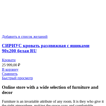
Добавить в список желаний
СИРИУС кровать раздвижная с ящиками
90х200 белая RU
Кровати
25 999,00
₽
В корзину
Сравнить
Быстрый просмотр
Online store with a wide selection of furniture and
decor
Furniture is an invariable attribute of any room. It is they who give it
the right atmosphere, making the space cozy and comfortable,