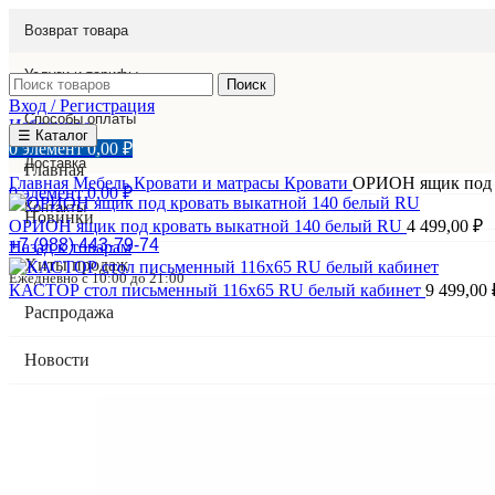
Возврат товара
Услуги и тарифы
Поиск
Вход / Регистрация
Способы оплаты
Избранное
☰ Каталог
0
элемент
0,00
₽
Доставка
Главная
Главная
Мебель
Кровати и матрасы
Кровати
ОРИОН ящик под к
0
элемент
0,00
₽
Контакты
Новинки
ОРИОН ящик под кровать выкатной 140 белый RU
4 499,00
₽
+7 (988) 443-79-74
Назад к товарам
Хиты продаж
Ежедневно с 10:00 до 21:00
КАСТОР стол письменный 116х65 RU белый кабинет
9 499,00
Распродажа
Новости