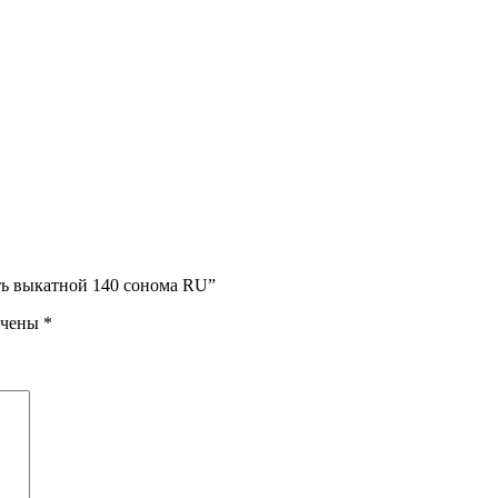
ть выкатной 140 сонома RU”
ечены
*