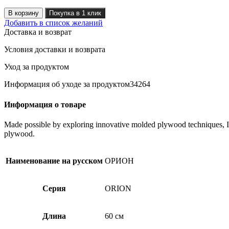
Количество
В корзину
Покупка в 1 клик
товара
Добавить в список желаний
ОРИОН
Доставка и возврат
ящик
под
Условия доставки и возврата
кровать
выкатной
Уход за продуктом
140
Информация об уходе за продуктом34264
сонома
RU
Информация о товаре
Made possible by exploring innovative molded plywood techniques, Isk
plywood.
Наименование на русском
ОРИОН
Серия
ORION
Длина
60 см