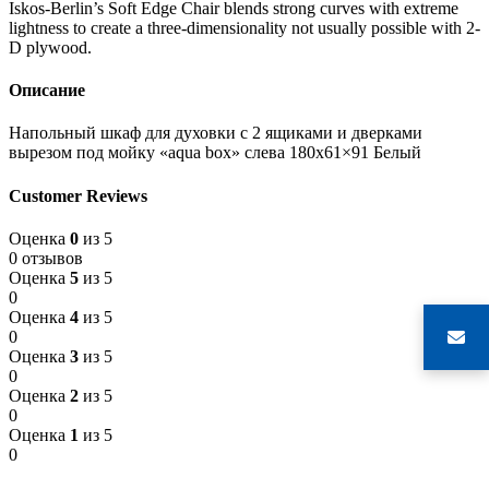
Iskos-Berlin’s Soft Edge Chair blends strong curves with extreme
lightness to create a three-dimensionality not usually possible with 2-
D plywood.
Описание
Напольный шкаф для духовки с 2 ящиками и дверками
вырезом под мойку «aqua box» слева 180х61×91 Белый
Customer Reviews
Оценка
0
из 5
0 отзывов
Оценка
5
из 5
0
Оценка
4
из 5
0
Оценка
3
из 5
0
Оценка
2
из 5
0
Оценка
1
из 5
0