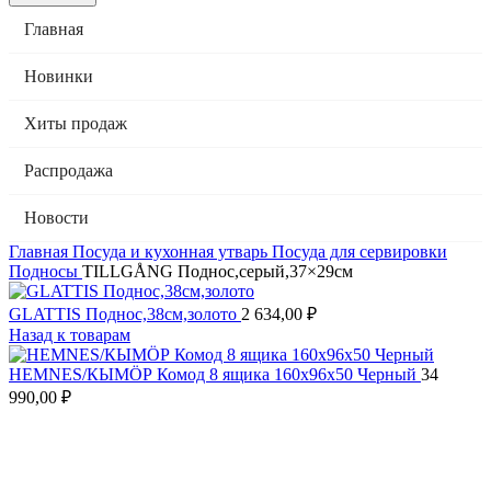
Главная
Новинки
Хиты продаж
Распродажа
Новости
Главная
Посуда и кухонная утварь
Посуда для сервировки
Подносы
TILLGÅNG Поднос,серый,37×29см
GLATTIS Поднос,38см,золото
2 634,00
₽
Назад к товарам
HEMNES/КЫМӦР Комод 8 ящика 160х96х50 Черный
34
990,00
₽