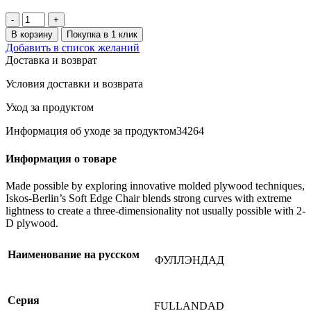
Количество
товара
В корзину
Покупка в 1 клик
FULLANDAD
Добавить в список желаний
Взибавлка
Доставка и возврат
для
яиц,27см,серый
Условия доставки и возврата
Уход за продуктом
Информация об уходе за продуктом34264
Информация о товаре
Made possible by exploring innovative molded plywood techniques,
Iskos-Berlin’s Soft Edge Chair blends strong curves with extreme
lightness to create a three-dimensionality not usually possible with 2-
D plywood.
Наименование на русском
ФУЛЛЭНДАД
Серия
FULLANDAD