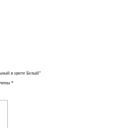
ьный в цвете Белый”
ечены
*