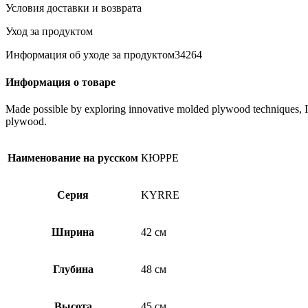
в
Условия доставки и возврата
цвете
Белый
Уход за продуктом
Информация об уходе за продуктом34264
Информация о товаре
Made possible by exploring innovative molded plywood techniques, Isk
plywood.
Наименование на русском
КЮРРЕ
Серия
KYRRE
Ширина
42 см
Глубина
48 см
Высота
45 см