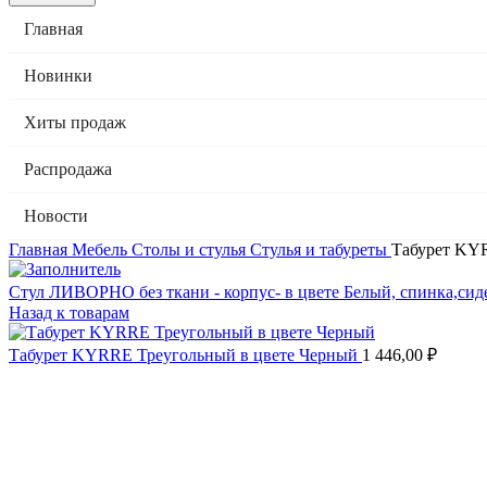
Главная
Новинки
Хиты продаж
Распродажа
Новости
Главная
Мебель
Столы и стулья
Стулья и табуреты
Табурет KYR
Стул ЛИВОРНО без ткани - корпус- в цвете Белый, спинка,сид
Назад к товарам
Табурет KYRRE Треугольный в цвете Черный
1 446,00
₽