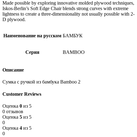
Made possible by exploring innovative molded plywood techniques,
33х43х10
Iskos-Berlin’s Soft Edge Chair blends strong curves with extreme
lightness to create a three-dimensionality not usually possible with 2-
D plywood.
Наименование на русском
БАМБУК
Серия
BAMBOO
Описание
Сумка с ручкой из бамбука Bamboo 2
Customer Reviews
Оценка
0
из 5
0 отзывов
Оценка
5
из 5
0
Оценка
4
из 5
0