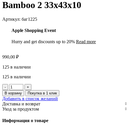
Bamboo 2 33х43х10
Артикул:
баг1225
Apple Shopping Event
Hurry and get discounts up to 20%
Read more
990,00
₽
125 в наличии
125 в наличии
Количество
товара
В корзину
Покупка в 1 клик
Сумка
Добавить в список желаний
с
Доставка и возврат
ручкой
Уход за продуктом
из
бамбука
Информация о товаре
Bamboo
2