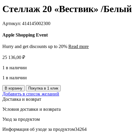
Стеллаж 20 «Вествик» /Белый 
Артикул:
414145002300
Apple Shopping Event
Hurry and get discounts up to 20%
Read more
25 136,00
₽
1 в наличии
1 в наличии
Количество
В корзину
Покупка в 1 клик
товара
Добавить в список желаний
Стеллаж
Доставка и возврат
20
"Вествик"
Условия доставки и возврата
/
Белый
Уход за продуктом
лак/
Информация об уходе за продуктом34264
92,5х198х32