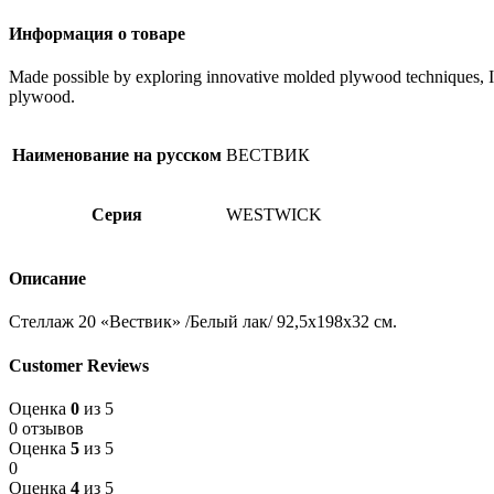
см.
Информация о товаре
Made possible by exploring innovative molded plywood techniques, Isk
plywood.
Наименование на русском
ВЕСТВИК
Серия
WESTWICK
Описание
Стеллаж 20 «Вествик» /Белый лак/ 92,5х198х32 см.
Customer Reviews
Оценка
0
из 5
0 отзывов
Оценка
5
из 5
0
Оценка
4
из 5