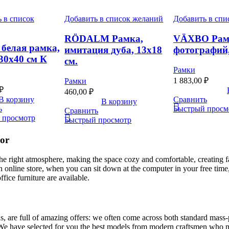
 в список
Добавить в список желаний
Добавить в спи
RÖDALM Рамка,
VÄXBO Рамк
белая рамка,
имитация дуба, 13х18
фотографий,
 30х40 см К
см.
Рамки
1 883,00
₽
Рамки
₽
460,00
₽
В корзину
Сравнить
В корзину
ь
Быстрый просм
Сравнить
 просмотр
Быстрый просмотр
cor
t the right atmosphere, making the space cozy and comfortable, creating f
 online store, when you can sit down at the computer in your free time,
ffice furniture are available.
, are full of amazing offers: we often come across both standard mass-
 We have selected for you the best models from modern craftsmen who m