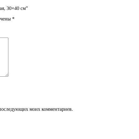
я, 30×40 см”
ечены
*
ля последующих моих комментариев.