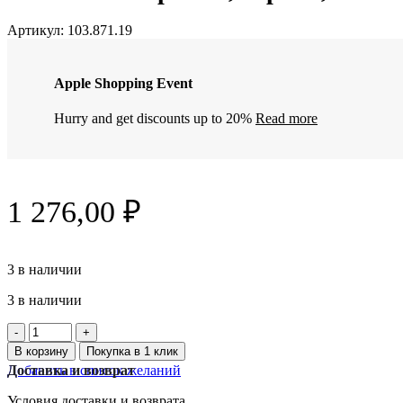
Артикул:
103.871.19
Apple Shopping Event
Hurry and get discounts up to 20%
Read more
1 276,00
₽
3 в наличии
3 в наличии
Количество
товара
В корзину
Покупка в 1 клик
KNOPPÄNG
Добавить в список желаний
Доставка и возврат
рамка,
чёрная,
Условия доставки и возврата