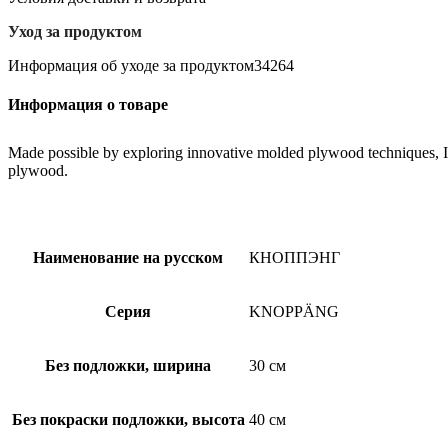
30x40
см
Уход за продуктом
Информация об уходе за продуктом34264
Информация о товаре
Made possible by exploring innovative molded plywood techniques, Isk
plywood.
Наименование на русском
КНОППЭНГ
Серия
KNOPPÄNG
Без подложки, ширина
30 см
Без покраски подложки, высота
40 см