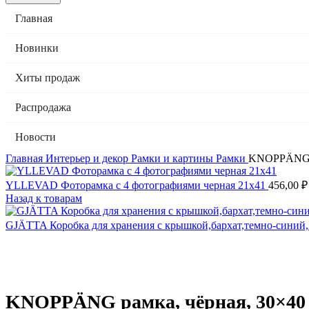
Главная
Новинки
Хиты продаж
Распродажа
Новости
Главная
Интерьер и декор
Рамки и картины
Рамки
KNOPPÄNG р
YLLEVAD Фоторамка с 4 фотографиями черная 21х41
456,00
₽
Назад к товарам
GJÄTTA Коробка для хранения с крышкой,бархат,темно-синий
KNOPPÄNG рамка, чёрная, 30×40