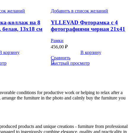
сок желаний
Добавить в список желаний
а-коллаж на 8
YLLEVAD Фоторамка с 4
 белая, 13х18 см
фотографиями черная 21х41
Рамки
456,00
₽
В корзину
В корзину
Сравнить
отр
Быстрый просмотр
avorable conditions for productive work or helping to relax after a
 arrange the furniture in the photo and calmly buy the furniture you
produced products and unique creations - furniture from professional
anaged to ingeniously combine elegance, quality and practicality in