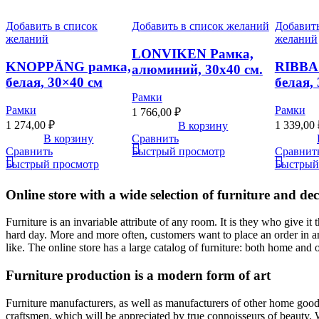
Добавить в список
Добавить в список желаний
Добавить
желаний
желаний
LONVIKEN Рамка,
KNOPPÄNG рамка,
RIBBA 
алюминий, 30х40 см.
белая, 30×40 см
белая,
Рамки
Рамки
Рамки
1 766,00
₽
1 274,00
₽
1 339,00
В корзину
В корзину
Сравнить
Сравнить
Быстрый просмотр
Сравнит
Быстрый просмотр
Быстрый
Online store with a wide selection of furniture and de
Furniture is an invariable attribute of any room. It is they who give i
hard day. More and more often, customers want to place an order in an
like. The online store has a large catalog of furniture: both home and o
Furniture production is a modern form of art
Furniture manufacturers, as well as manufacturers of other home goods
craftsmen, which will be appreciated by true connoisseurs of beauty.