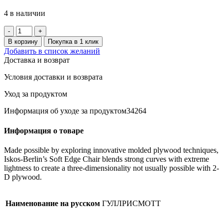
4 в наличии
Количество
товара
В корзину
Покупка в 1 клик
GULLRISMOTT
Добавить в список желаний
Мешок
Доставка и возврат
для
хранения
Условия доставки и возврата
продуктов,9л,2шт.
Уход за продуктом
Информация об уходе за продуктом34264
Информация о товаре
Made possible by exploring innovative molded plywood techniques,
Iskos-Berlin’s Soft Edge Chair blends strong curves with extreme
lightness to create a three-dimensionality not usually possible with 2-
D plywood.
Наименование на русском
ГУЛЛРИСМОТТ